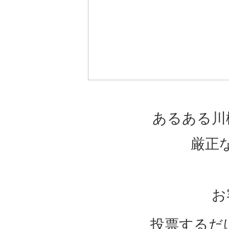
あるある川
厳正
お
投票するだ